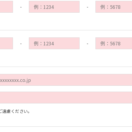
-
-
-
-
ご遠慮ください。