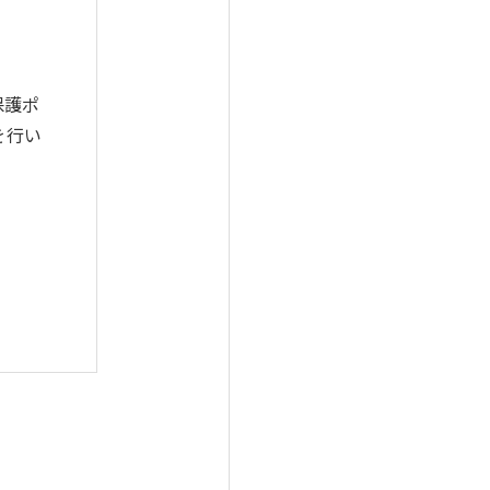
保護ポ
を行い