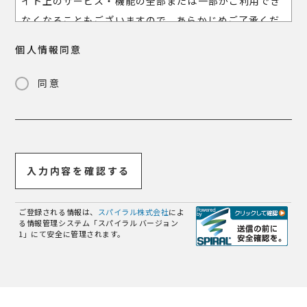
イト上のサービス・機能の全部または一部がご利用でき
なくなることもございますので、あらかじめご了承くだ
さい。
個人情報同意
◆個人情報を当社へご提供いただくことは任意ですが、
十分な個人情報が提供されない場合、お問合せの対応に
同意
支障が生ずることがあります。
◆ご自身の個人情報に関する利用目的の通知・開示・訂
正・追加・削除・利用停止・消去・第三者提供の停止を
希望される場合には、合理的な範囲で速やかに対応いた
します。
これら開示等やお問合せにつきましては、下記までご連
絡ください。
ご登録される情報は、
スパイラル株式会社
によ
る情報管理システム「スパイラル バージョン
1」にて安全に管理されます。
マーケティングパートナー株式会社 個人情報管理責任者
（企画管理部長）
Tel. 03-6772-8214（代表） Fax. 03-6371-1024
contact@marketing-partner.jp