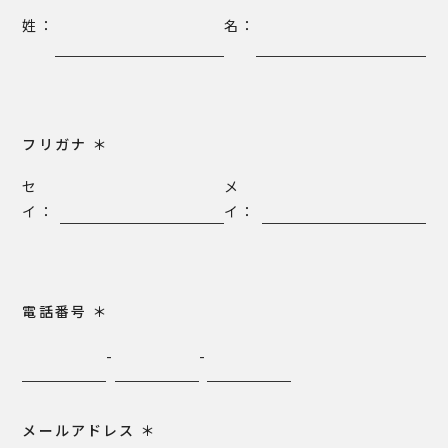
姓：
名：
フリガナ
＊
セ
メ
イ：
イ：
電話番号
＊
-
-
メールアドレス
＊