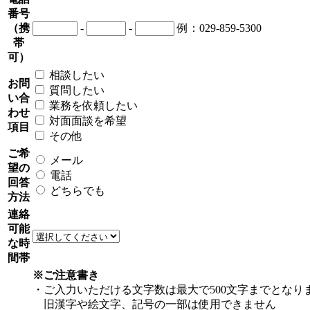
番号
（携
-
-
例：029-859-5300
帯
可）
相談したい
お問
質問したい
い合
業務を依頼したい
わせ
対面面談を希望
項目
その他
ご希
メール
望の
電話
回答
どちらでも
方法
連絡
可能
な時
間帯
※ご注意書き
・ご入力いただける文字数は最大で500文字までとなり
旧漢字や絵文字、記号の一部は使用できません