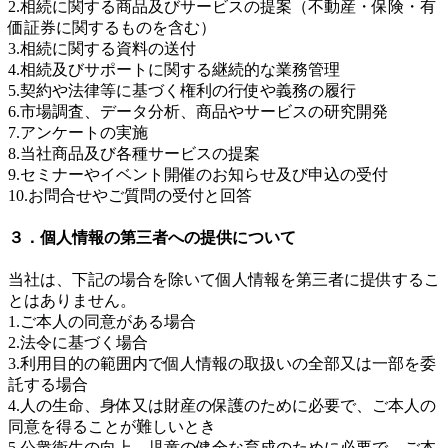
2.相続に関する商品及びサービスの提案（不動産・保険・有
価証券に関するものを含む）
3.相続に関する資料の送付
4.相続及びサポートに関する継続的な業務管理
5.契約や法律等に基づく権利の行使や義務の履行
6.市場調査、データ分析、商品やサービスの研究開発
7.アンケートの実施
8.当社商品及び各種サービスの提案
9.セミナーやイベント開催のお知らせ及び申込の受付
10.お問合せやご質問の受付と回答
３．個人情報の第三者への提供について
当社は、下記の場合を除いて個人情報を第三者に提供するこ
とはありません。
1.ご本人の同意がある場合
2.法令に基づく場合
3.利用目的の範囲内で個人情報の取扱いの全部又は一部を委
託する場合
4.人の生命、身体又は財産の保護のために必要で、ご本人の
同意を得ることが難しいとき
5.公衆衛生の向上、児童の健全な育成のために必要で、ご本