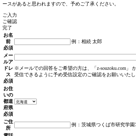
ースがあると思われますので、予めご了承ください。
ご入力
ご確認
完了
お名
前
例：相続 太郎
必須
メー
ルア
ドレ
※メールでの回答をご希望の方は、「z-souzoku.com」
ス
受信できるように予め受信設定のご確認をお願いいたし
必須
お住
いの
都道
府県
必須
ご住
例：茨城県つくば市研究学園7
所
電話