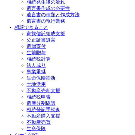
相続発生後の流れ
遺言書作成の必要性
遺言書の種類と作成方法
遺言書の執行業務
相談できること
家族信託組成支援
公正証書遺言
遺贈寄付
生前贈与
相続税計算
法人成り
事業承継
生命保険診断
土地活用
不動産売却支援
相続税申告
遺産分割協議
相続登記手続き
不動産購入支援
不動産売買
生命保険
シーン別の