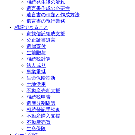
相続発生後の流れ
遺言書作成の必要性
遺言書の種類と作成方法
遺言書の執行業務
相談できること
家族信託組成支援
公正証書遺言
遺贈寄付
生前贈与
相続税計算
法人成り
事業承継
生命保険診断
土地活用
不動産売却支援
相続税申告
遺産分割協議
相続登記手続き
不動産購入支援
不動産売買
生命保険
シーン別の