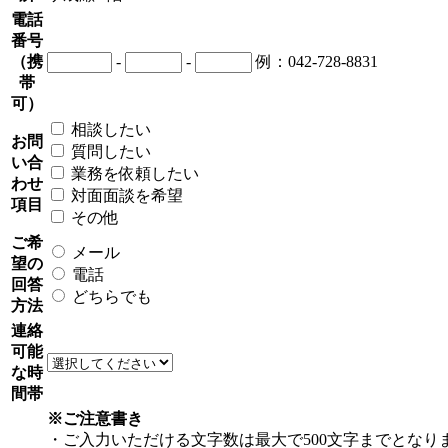
電話
番号
（携
-
-
例：042-728-8831
帯
可）
相談したい
お問
質問したい
い合
業務を依頼したい
わせ
対面面談を希望
項目
その他
ご希
メール
望の
電話
回答
どちらでも
方法
連絡
可能
な時
間帯
※ご注意書き
・ご入力いただける文字数は最大で500文字までとなり