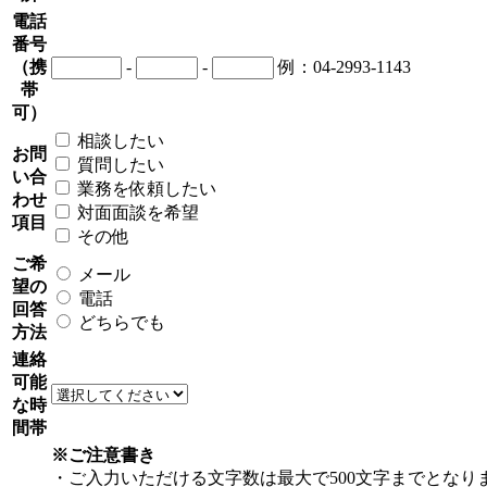
電話
番号
（携
-
-
例：04-2993-1143
帯
可）
相談したい
お問
質問したい
い合
業務を依頼したい
わせ
対面面談を希望
項目
その他
ご希
メール
望の
電話
回答
どちらでも
方法
連絡
可能
な時
間帯
※ご注意書き
・ご入力いただける文字数は最大で500文字までとなり