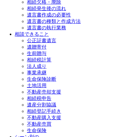
相続欠格・廃除
相続発生後の流れ
遺言書作成の必要性
遺言書の種類と作成方法
遺言書の執行業務
相談できること
公正証書遺言
遺贈寄付
生前贈与
相続税計算
法人成り
事業承継
生命保険診断
土地活用
不動産売却支援
相続税申告
遺産分割協議
相続登記手続き
不動産購入支援
不動産売買
生命保険
シーン別の