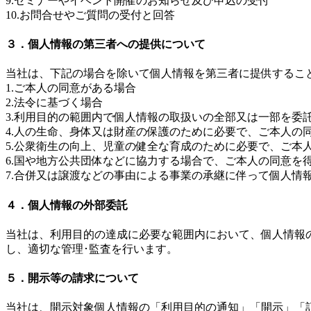
9.セミナーやイベント開催のお知らせ及び申込の受付
10.お問合せやご質問の受付と回答
３．個人情報の第三者への提供について
当社は、下記の場合を除いて個人情報を第三者に提供するこ
1.ご本人の同意がある場合
2.法令に基づく場合
3.利用目的の範囲内で個人情報の取扱いの全部又は一部を委
4.人の生命、身体又は財産の保護のために必要で、ご本人の
5.公衆衛生の向上、児童の健全な育成のために必要で、ご本
6.国や地方公共団体などに協力する場合で、ご本人の同意を
7.合併又は譲渡などの事由による事業の承継に伴って個人情
４．個人情報の外部委託
当社は、利用目的の達成に必要な範囲内において、個人情報
し、適切な管理･監査を行います。
５．開示等の請求について
当社は、開示対象個人情報の「利用目的の通知」「開示」「