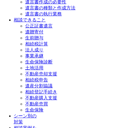
遺言書作成の必要性
遺言書の種類と作成方法
遺言書の執行業務
相談できること
公正証書遺言
遺贈寄付
生前贈与
相続税計算
法人成り
事業承継
生命保険診断
土地活用
不動産売却支援
相続税申告
遺産分割協議
相続登記手続き
不動産購入支援
不動産売買
生命保険
シーン別の
対策
相談実例を