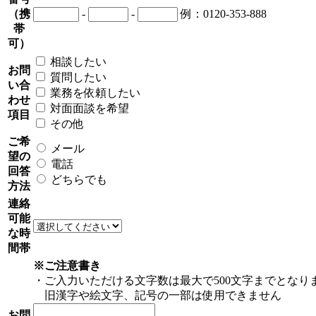
（携
-
-
例：0120-353-888
帯
可）
相談したい
お問
質問したい
い合
業務を依頼したい
わせ
対面面談を希望
項目
その他
ご希
メール
望の
電話
回答
どちらでも
方法
連絡
可能
な時
間帯
※ご注意書き
・ご入力いただける文字数は最大で500文字までとなり
旧漢字や絵文字、記号の一部は使用できません
お問