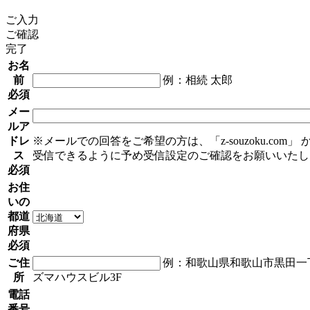
ご入力
ご確認
完了
お名
前
例：相続 太郎
必須
メー
ルア
ドレ
※メールでの回答をご希望の方は、「z-souzoku.com」
ス
受信できるように予め受信設定のご確認をお願いいたし
必須
お住
いの
都道
府県
必須
ご住
例：和歌山県和歌山市黒田一丁
所
ズマハウスビル3F
電話
番号