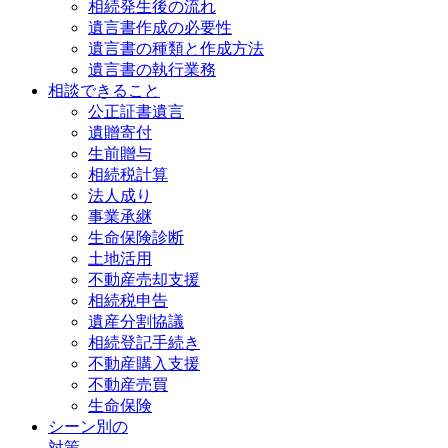
相続発生後の流れ
遺言書作成の必要性
遺言書の種類と作成方法
遺言書の執行業務
相談できること
公正証書遺言
遺贈寄付
生前贈与
相続税計算
法人成り
事業承継
生命保険診断
土地活用
不動産売却支援
相続税申告
遺産分割協議
相続登記手続き
不動産購入支援
不動産売買
生命保険
シーン別の
対策