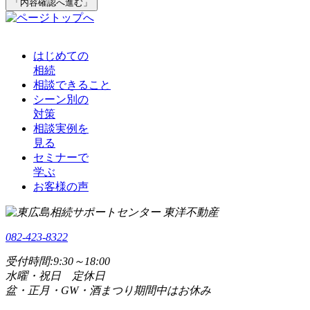
「内容確認へ進む」
はじめての
相続
相談できること
シーン別の
対策
相談実例を
見る
セミナーで
学ぶ
お客様の声
082-423-8322
受付時間:9:30～18:00
水曜・祝日 定休日
盆・正月・GW・酒まつり期間中はお休み