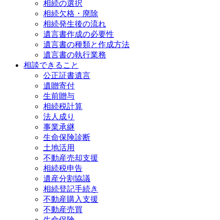
相続の選択
相続欠格・廃除
相続発生後の流れ
遺言書作成の必要性
遺言書の種類と作成方法
遺言書の執行業務
相談できること
公正証書遺言
遺贈寄付
生前贈与
相続税計算
法人成り
事業承継
生命保険診断
土地活用
不動産売却支援
相続税申告
遺産分割協議
相続登記手続き
不動産購入支援
不動産売買
生命保険