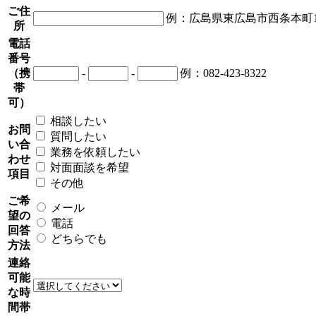
ご住
例：広島県東広島市西条本町1
所
電話
番号
（携
-
-
例：082-423-8322
帯
可）
相談したい
お問
質問したい
い合
業務を依頼したい
わせ
対面面談を希望
項目
その他
ご希
メール
望の
電話
回答
どちらでも
方法
連絡
可能
な時
間帯