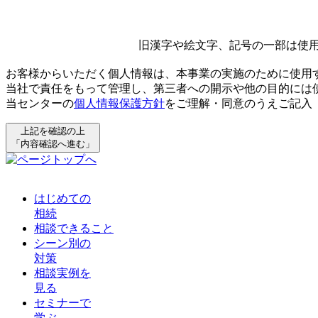
旧漢字や絵文字、記号の一部は使
お客様からいただく個人情報は、本事業の実施のために使用
当社で責任をもって管理し、第三者への開示や他の目的には
当センターの
個人情報保護方針
をご理解・同意のうえご記入
上記を確認の上
「内容確認へ進む」
はじめての
相続
相談できること
シーン別の
対策
相談実例を
見る
セミナーで
学ぶ