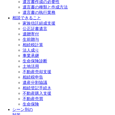
遺言書作成の必要性
遺言書の種類と作成方法
遺言書の執行業務
相談できること
家族信託組成支援
公正証書遺言
遺贈寄付
生前贈与
相続税計算
法人成り
事業承継
生命保険診断
土地活用
不動産売却支援
相続税申告
遺産分割協議
相続登記手続き
不動産購入支援
不動産売買
生命保険
シーン別の
対策