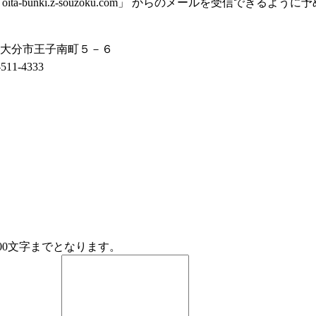
a-bunki.z-souzoku.com」 からのメールを受信できる
大分市王子南町５－６
511-4333
00文字までとなります。