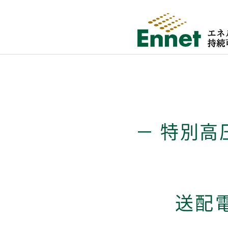
－ 特別高
送配