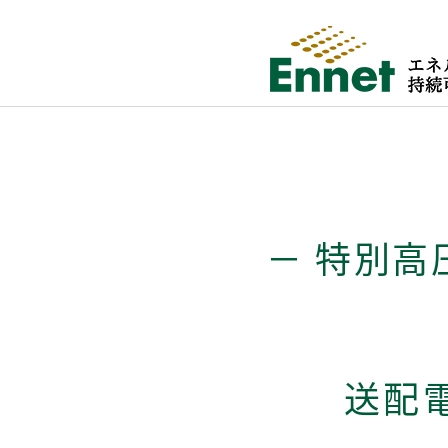
－ 特別高
送配