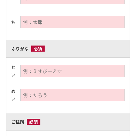
名
ふりがな
必須
せ
い
め
い
ご住所
必須