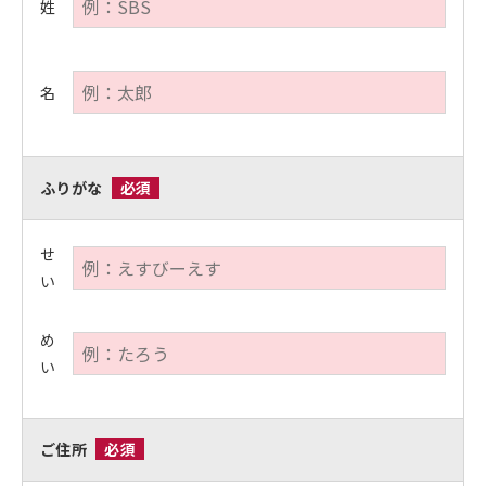
姓
名
ふりがな
必須
せ
い
め
い
ご住所
必須