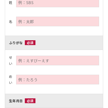
姓
名
ふりがな
必須
せ
い
め
い
生年月日
必須